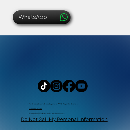
WhatsApp
Av. 10 esquina av. Constituyentes, 77710 Playa Del Carmen
+52 984 876 6365
Recepcion@Xtabaymedicinaestetica.com
Do Not Sell My Personal Information