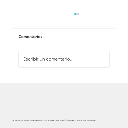
Comentarios
Escribir un comentario...
Protocolos médicos certificados Xtabay:
excelencia en tratamientos estéticos
Atención médica segura, inmediata y personalizada
Resuelve tus dudas y agenda tu cita con un especialista certificado, directamente por WhatsApp.