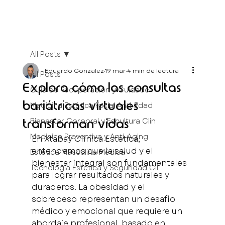
All Posts
Eduardo Gonzalez
19 mar
4 min de lectura
All Posts
Explora cómo las consultas
Guía de Recuperación y Cuidado
bariátricas virtuales
Medicina Estética Facial Anti-Edad
Bienestar Corporal y Escultura Clín
transforman vidas
Medicina Preventiva y Anti-Aging
En Xtabay Clínica Estética, 
entendemos que la salud y el 
Estética Masculina Médica
bienestar integral son fundamentales 
Tecnología Estética y Seguridad Clí
para lograr resultados naturales y 
duraderos. La obesidad y el 
sobrepeso representan un desafío 
médico y emocional que requiere un 
abordaje profesional, basado en 