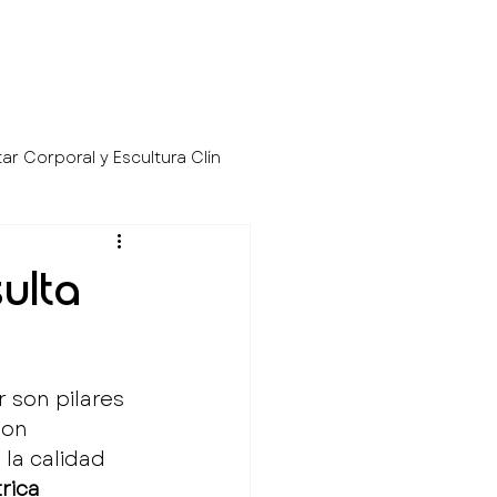
ar Corporal y Escultura Clín
eguridad Clí
ulta
 son pilares 
son 
la calidad 
rica 