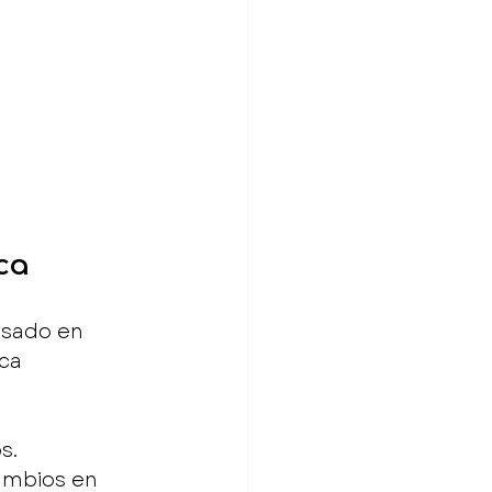
ica
asado en 
ca 
s.
ambios en 