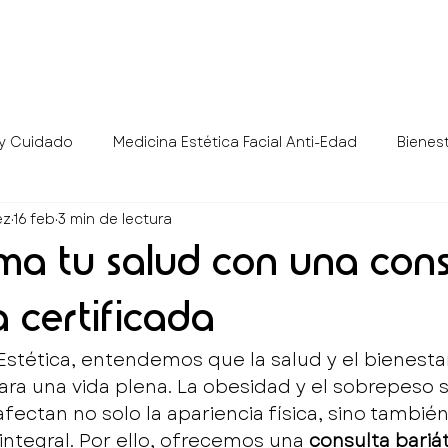
 y Cuidado
Medicina Estética Facial Anti-Edad
Bienest
ez
16 feb
3 min de lectura
ng
Estética Masculina Médica
Tecnología Estética y S
ma tu salud con una cons
a certificada
 Estética, entendemos que la salud y el bienestar
a una vida plena. La obesidad y el sobrepeso 
ectan no solo la apariencia física, sino también 
 integral. Por ello, ofrecemos una 
consulta bariát