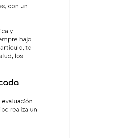
s, con un 
ca y 
empre bajo 
rtículo, te 
lud, los 
icada
 evaluación 
co realiza un 