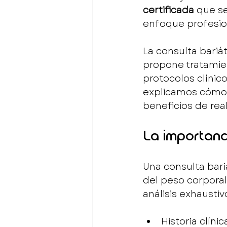
certificada
 que s
enfoque profesio
La consulta bariá
propone tratamien
protocolos clínico
explicamos cómo u
beneficios de rea
La importanci
Una consulta bari
del peso corporal
análisis exhaustiv
Historia clín