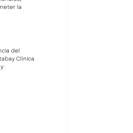
meter la 
cia del 
tabay Clínica 
y 