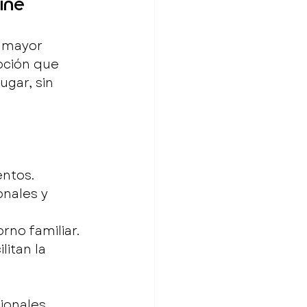
ine
r mayor 
pción que 
gar, sin 
entos.
nales y 
rno familiar.
itan la 
ionales, 