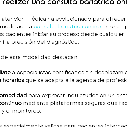
 realizar una consulta bariátrica onl
, la atención médica ha evolucionado para ofrece
omodidad. La 
consulta bariátrica online
 es una o
s pacientes iniciar su proceso desde cualquier lu
ni la precisión del diagnóstico.
s de esta modalidad destacan:
iato
 a especialistas certificados sin desplazami
e horarios
 que se adapta a la agenda de profesio
 comodidad
 para expresar inquietudes en un ento
continuo
 mediante plataformas seguras que facil
y el monitoreo.
 especialmente valiosa para pacientes internac