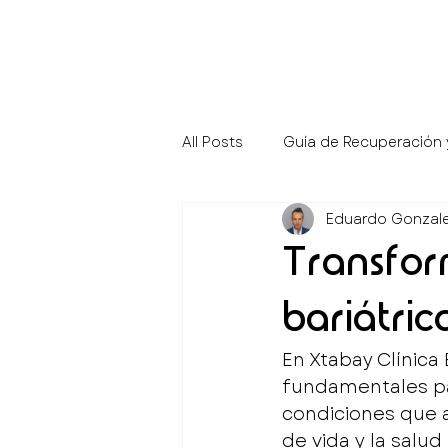
All Posts
Guía de Recuperación
Eduardo Gonzal
Medicina Preventiva y Anti-Agi
Transfor
bariátric
En Xtabay Clínica
fundamentales par
condiciones que af
de vida y la salud