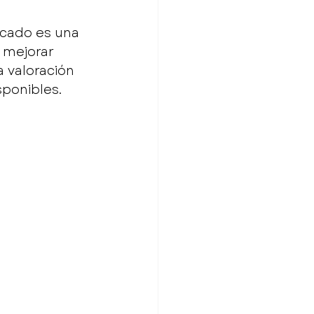
icado es una 
 mejorar 
 valoración 
sponibles.