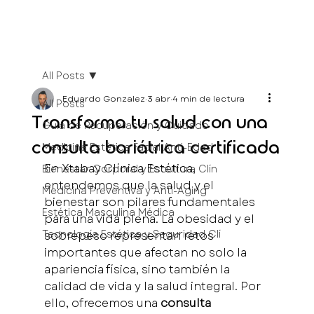
All Posts
Eduardo Gonzalez
3 abr
4 min de lectura
All Posts
Transforma tu salud con una
Guía de Recuperación y Cuidado
consulta bariátrica certificada
Medicina Estética Facial Anti-Edad
En Xtabay Clínica Estética, 
Bienestar Corporal y Escultura Clín
entendemos que la salud y el 
Medicina Preventiva y Anti-Aging
bienestar son pilares fundamentales 
Estética Masculina Médica
para una vida plena. La obesidad y el 
Tecnología Estética y Seguridad Clí
sobrepeso representan retos 
importantes que afectan no solo la 
apariencia física, sino también la 
calidad de vida y la salud integral. Por 
ello, ofrecemos una 
consulta 