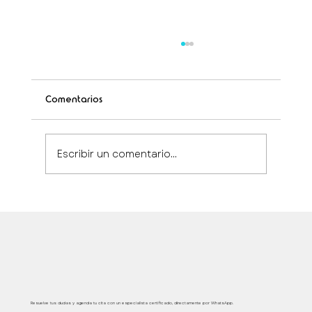
Comentarios
Escribir un comentario...
Protocolos médicos certificados Xtabay:
excelencia en tratamientos estéticos
Atención médica segura, inmediata y personalizada
Resuelve tus dudas y agenda tu cita con un especialista certificado, directamente por WhatsApp.