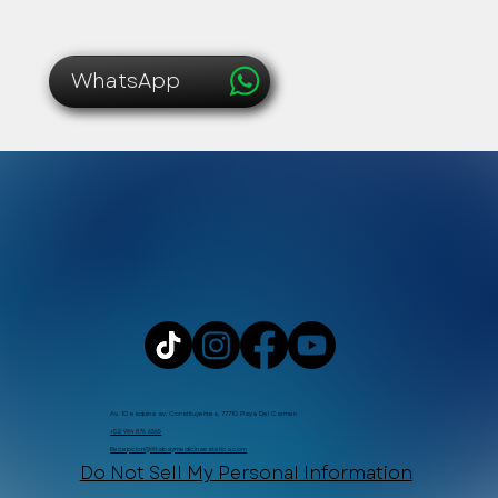
WhatsApp
Av. 10 esquina av. Constituyentes, 77710 Playa Del Carmen
+52 984 876 6365
Recepcion@Xtabaymedicinaestetica.com
Do Not Sell My Personal Information