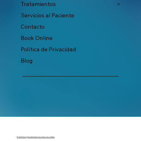
Tratamientos
Servicios al Paciente
Contacto
Book Online
Política de Privacidad
Blog
© 2025 Designed & Powered by Lime Labs Atelier