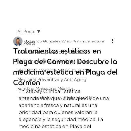
All Posts
Eduardo Gonzalez
27 abr
4 min de lectura
All Posts
Tratamientos estéticos en
Guía de Recuperación y Cuidado
Playa del Carmen: Descubre la
Medicina Estética Facial Anti-Edad
Bienestar Corporal y Escultura Clín
medicina estética en Playa del
Medicina Preventiva y Anti-Aging
Carmen
Estética Masculina Médica
En Xtabay Clínica Estética, 
Tecnología Estética y Seguridad Clí
entendemos que la búsqueda de una 
apariencia fresca y natural es una 
prioridad para quienes valoran la 
elegancia y la seguridad médica. La 
medicina estética en Playa del 