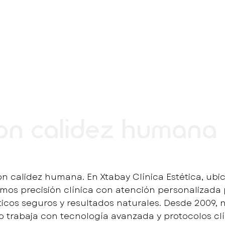
 Consulta Gratuita
Agenda desde Wh
con calidez humana
on calidez humana. En
Xtabay Clínica Estética
, ubi
s precisión clínica con atención personalizada 
ticos seguros y resultados naturales. Desde 2009, 
o trabaja con tecnología avanzada y protocolos cl