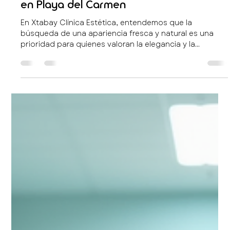
Eduardo Gonzalez
27 abr
4 min de lectura
Tratamientos estéticos en Playa del
Carmen: Descubre la medicina estética
en Playa del Carmen
En Xtabay Clínica Estética, entendemos que la
búsqueda de una apariencia fresca y natural es una
prioridad para quienes valoran la elegancia y la
seguridad médica. La medicina estética en Playa del
Carmen ha evolucionado para ofrecer soluciones
precisas, basadas en evidencia y protocolos
certificados que garantizan resultados naturales y una
recuperación guiada. En este artículo, comparto
contigo información detallada sobre los tratamientos
estéticos disponibles en esta vibra