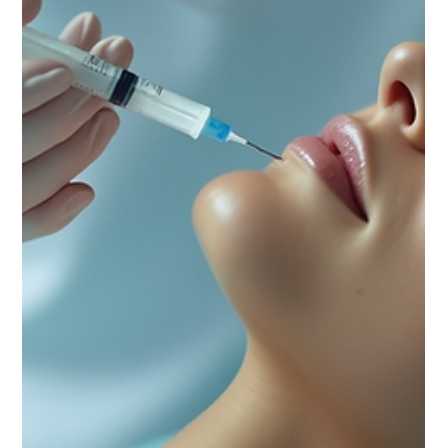
Eduardo Gonzalez
3 abr
4 min de lectura
Transforma tu salud con una consulta
bariátrica certificada
En Xtabay Clínica Estética, entendemos que la salud y
el bienestar son pilares fundamentales para una vida
plena. La obesidad y el sobrepeso representan retos
importantes que afectan no solo la apariencia física,
sino también la calidad de vida y la salud integral. Por
ello, ofrecemos una consulta bariátrica certificada que
se adapta a las necesidades de cada paciente, con un
enfoque profesional, seguro y humano. La consulta
bariátrica es un proceso médico especializado que