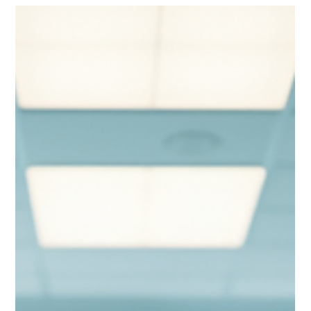
Eduardo Gonzalez
24 abr
4 min de lectura
Protocolos médicos certificados Xtabay:
excelencia en tratamientos estéticos
En la búsqueda de tratamientos estéticos que
ofrezcan resultados naturales y seguros, la confianza
en los protocolos médicos es fundamental. En Xtabay
Clínica Estética, ubicada en Playa del Carmen, hemos
consolidado un modelo de atención basado en
protocolos médicos certificados que garantizan la
excelencia en cada procedimiento. Nuestra prioridad
es brindar una experiencia boutique, con un enfoque
médico riguroso y un acompañamiento humano
cercano. Cada paciente que llega a