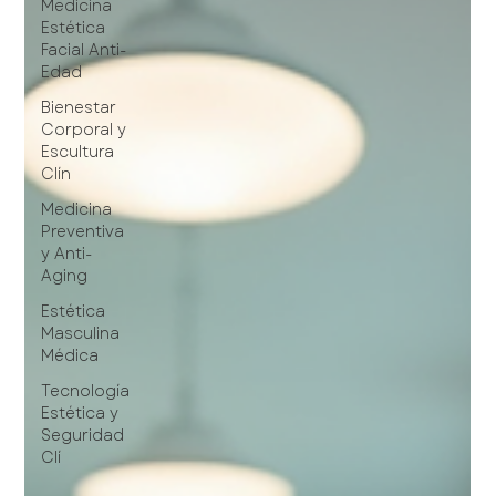
Medicina
Estética
Facial Anti-
Edad
Bienestar
Corporal y
Escultura
Clín
Medicina
Preventiva
y Anti-
Aging
Estética
Masculina
Médica
Tecnología
Estética y
Seguridad
Clí