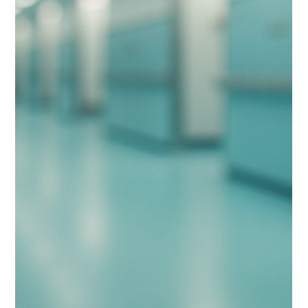
Eduardo Gonzalez
27 mar
4 min de lectura
Tratamientos estéticos certificados en
Playa del Carmen: Belleza precisa y
resultados naturales
En Xtabay Clínica Estética, entendemos que la
búsqueda de tratamientos de medicina estética en
Playa del Carmen va más allá de la simple mejora física.
Nuestros pacientes, desde mujeres ejecutivas hasta