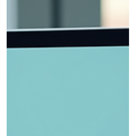
Eduardo Gonzalez
8 abr
3 min de lectura
Protocolos certificados en estética:
Protocolos médicos certificados Xtabay,
calidad en estética premium
En Xtabay Clínica Estética, ubicada en el corazón de
Playa del Carmen, entendemos que la búsqueda de
una belleza natural y precisa requiere más que solo
técnicas avanzadas. Requiere un compromiso absoluto
con la seguridad, la evidencia científica y la excelencia
médica. Por ello, nuestros tratamientos se rigen por
protocolos médicos certificados , que garantizan
resultados naturales y una recuperación guiada,
adaptada a las necesidades específicas de cada
paciente. La importa