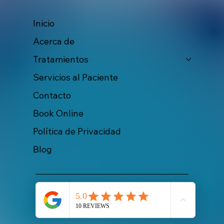
Inicio
Acerca de
Tratamientos
Servicios al Paciente
Contacto
Book Online
Política de Privacidad
Blog