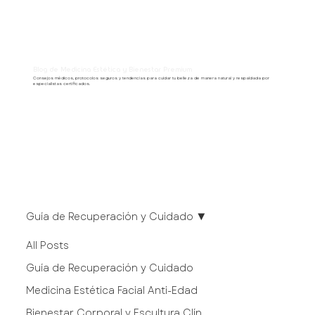
Blog de Medicina Estética y Bienestar Premium
Consejos médicos, protocolos seguros y tendencias para cuidar tu belleza de manera natural y respaldada por
especialistas certificados.
Guía de Recuperación y Cuidado
All Posts
Guía de Recuperación y Cuidado
Medicina Estética Facial Anti-Edad
Bienestar Corporal y Escultura Clín