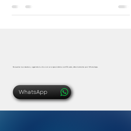
busca mejorar el equilibrio y las proporciones del rostro
respetando la expresión natural. Conoce cómo se
realiza una valoración clínica segura en Playa del
Carmen.
Atención médica segura, inmediata y personalizada
Resuelve tus dudas y agenda tu cita con un especialista certificado, directamente por WhatsApp.
WhatsApp