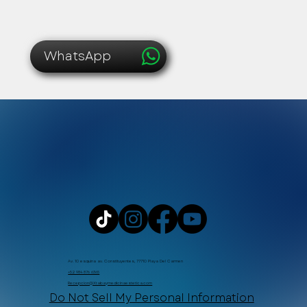
WhatsApp
Av. 10 esquina av. Constituyentes, 77710 Playa Del Carmen
+52 984 876 6365
Recepcion@Xtabaymedicinaestetica.com
Do Not Sell My Personal Information