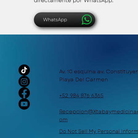
directamente por WhatsApp.
WhatsApp
Av. 10 esquina av. Constituyen
Playa Del Carmen
+52 984 876 6365
Recepcion@Xtabaymedicinae
om
Do Not Sell My Personal Infor