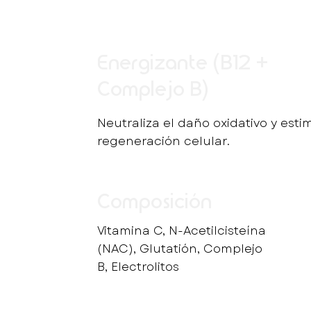
Energizante (B12 +
Complejo B)
Neutraliza el daño oxidativo y esti
regeneración celular.
Composición
Vitamina C, N-Acetilcisteína
(NAC), Glutatión, Complejo
B, Electrolitos