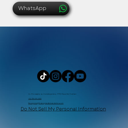
WhatsApp
Av. 10 esquina av. Constituyentes, 77710 Playa Del Carmen
+52 984 876 6365
Recepcion@Xtabaymedicinaestetica.com
Do Not Sell My Personal Information